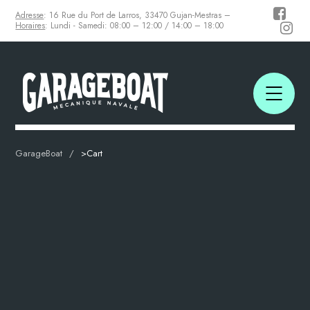
Adresse
: 16 Rue du Port de Larros, 33470 Gujan-Mestras –
Horaires
: Lundi - Samedi: 08:00 – 12:00 / 14:00 – 18:00
GarageBoat
>
Cart