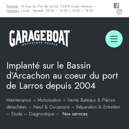
Adresse
: 16 Rue du Port de Larros, 33470 Gujan-Mestras –
Horaires
: Lundi - Samedi: 08:00 – 12:00 / 14:00 – 18:00
Implanté sur le Bassin
d’Arcachon
au coeur du port
de Larros depuis 2004
Maintenance – Motorisation – Vente Bateaux & Pièces
détachées – Neuf & Occasions – Réparation & Entretien
– Etude – Diagnostique –
Nos services