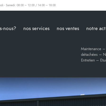
ndi - Samedi: 08:00 – 12:00 / 14:00 – 18:00
s-nous?
nos services
nos ventes
notre act
Maintenance – 
détachées – N
Entretien – E