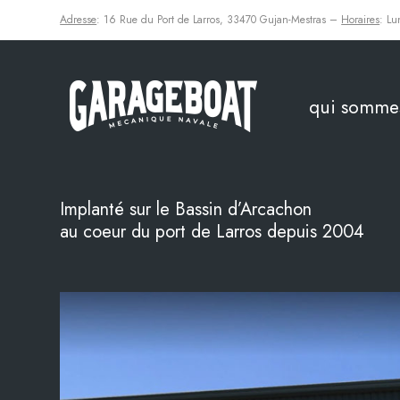
Adresse
: 16 Rue du Port de Larros, 33470 Gujan-Mestras –
Horaires
: Lu
qui somme
Implanté sur le Bassin d’Arcachon
au coeur du port de Larros depuis 2004