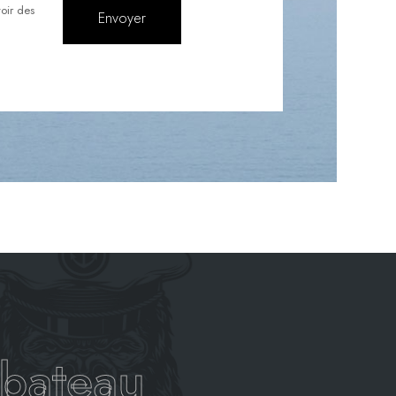
oir des
bateau