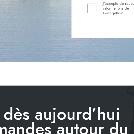
J'accepte de recev
informations de
GarageBoat
dès aujourd’hui
emandes autour du