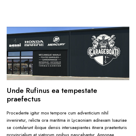
Unde Rufinus ea tempestate
praefectus
Procedente igitur mox tempore cum adventicium nihil
inveniretur, relicta ora maritima in Lycaoniam adnexam Isauriae
se contulerunt ibique densis intersaepientes itinera praetenturis
provincialium et viatorum opibus pascebantur. Annonae