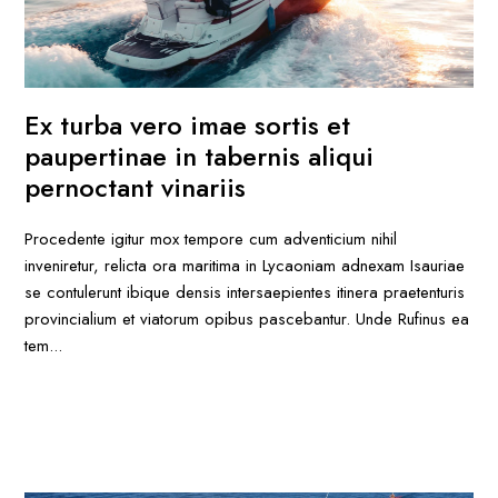
Ex turba vero imae sortis et
paupertinae in tabernis aliqui
pernoctant vinariis
Procedente igitur mox tempore cum adventicium nihil
inveniretur, relicta ora maritima in Lycaoniam adnexam Isauriae
se contulerunt ibique densis intersaepientes itinera praetenturis
provincialium et viatorum opibus pascebantur. Unde Rufinus ea
tem...