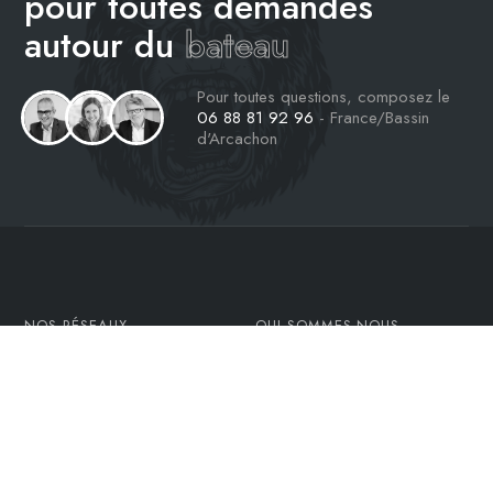
pour toutes demandes
autour du
bateau
Pour toutes questions, composez le
06 88 81 92 96
- France/Bassin
d'Arcachon
NOS RÉSEAUX
QUI SOMMES-NOUS
Facebook
Notre histoire
Twitter
L’équipe
Linkedin
L’atelier