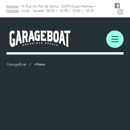
Adresse
: 16 Rue du Port de Larros, 33470 Gujan-Mestras –
Horaires
: Lundi - Samedi: 08:00 – 12:00 / 14:00 – 18:00
GarageBoat
>
News