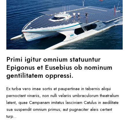
Primi igitur omnium statuuntur
Epigonus et Eusebius ob nominum
gentilitatem oppressi.
Ex turba vero imae sortis et paupertinae in tabernis aliqui
pernoctant vinariis, non nulli velariis umbraculorum theatralium
latent, quae Campanam imitatus lasciviam Catulus in aedilitate
sua suspendit omnium primus; aut pugnaciter aleis certant
turp...