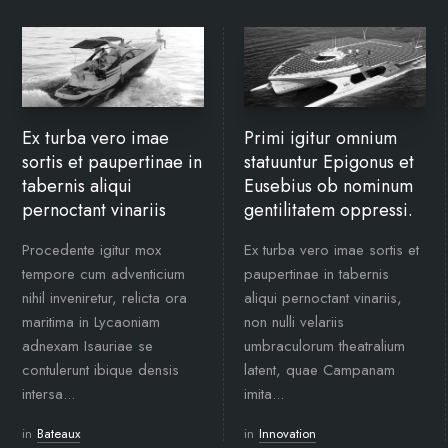
Ex turba vero imae
Primi igitur omnium
sortis et paupertinae in
statuuntur Epigonus et
tabernis aliqui
Eusebius ob nominum
pernoctant vinariis
gentilitatem oppressi.
Procedente igitur mox
Ex turba vero imae sortis et
tempore cum adventicium
paupertinae in tabernis
nihil inveniretur, relicta ora
aliqui pernoctant vinariis,
maritima in Lycaoniam
non nulli velariis
adnexam Isauriae se
umbraculorum theatralium
contulerunt ibique densis
latent, quae Campanam
intersa...
imita...
in
Bateaux
in
Innovation