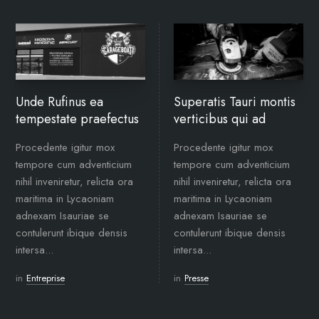
Unde Rufinus ea
Superatis Tauri montis
tempestate praefectus
verticibus qui ad
Procedente igitur mox
Procedente igitur mox
tempore cum adventicium
tempore cum adventicium
nihil inveniretur, relicta ora
nihil inveniretur, relicta ora
maritima in Lycaoniam
maritima in Lycaoniam
adnexam Isauriae se
adnexam Isauriae se
contulerunt ibique densis
contulerunt ibique densis
intersa...
intersa...
in
Entreprise
in
Presse