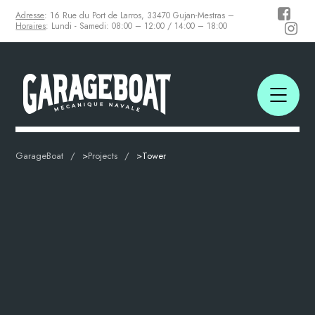
Adresse
: 16 Rue du Port de Larros, 33470 Gujan-Mestras –
Horaires
: Lundi - Samedi: 08:00 – 12:00 / 14:00 – 18:00
GarageBoat
>
Projects
>
Tower